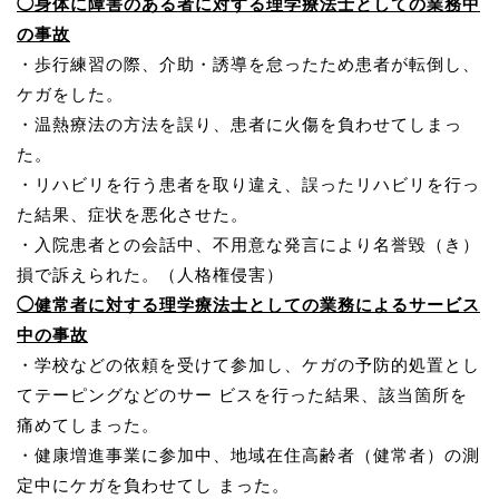
◯身体に障害のある者に対する理学療法士としての業務中
の事故
・歩行練習の際、介助・誘導を怠ったため患者が転倒し、
ケガをした。
・温熱療法の方法を誤り、患者に火傷を負わせてしまっ
た。
・リハビリを行う患者を取り違え、誤ったリハビリを行っ
た結果、症状を悪化させた。
・入院患者との会話中、不用意な発言により名誉毀（き）
損で訴えられた。（人格権侵害）
◯健常者に対する理学療法士としての業務によるサービス
中の事故
・学校などの依頼を受けて参加し、ケガの予防的処置とし
てテーピングなどのサー ビスを行った結果、該当箇所を
痛めてしまった。
・健康増進事業に参加中、地域在住高齢者（健常者）の測
定中にケガを負わせてし まった。