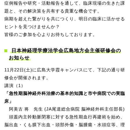
症例報告や研究・活動報告を通して、臨床現場の生きた課
題と、その解決策を共有する貴重な機会です。
病期を超えた繋がりを共につくり、明日の臨床に活かせる
ヒントを見つけませんか？
皆様のご参加を心よりお待ちしております。
日本神経理学療法学会広島地方会主催研修会の
お知らせ
11月22日(土)に広島大学霞キャンパスにて、下記の通り研
修会が開催されます。
講演（1）
「急性期脳神経外科治療の基本的知識と市中病院での実臨
床」
阿美古 将 先生 (JA尾道総合病院 脳神経外科主任部長)
頭蓋内主幹動脈閉塞に対する急性期血行再建術を始め、
脳出血・くも膜下出血・頭部外傷・脳腫瘍・水頭症等、理