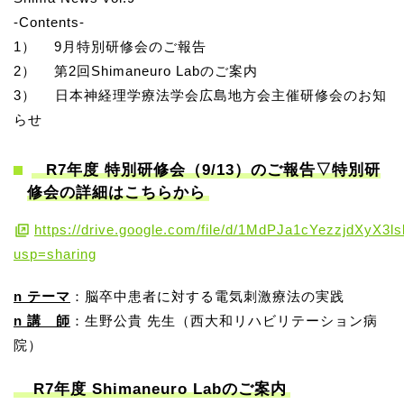
-Contents-
1） 9月特別研修会のご報告
2） 第2回Shimaneuro Labのご案内
3） 日本神経理学療法学会広島地方会主催研修会のお知
らせ
R7年度 特別研修会（9/13）のご報告▽特別研
修会の詳細はこちらから
https://drive.google.com/file/d/1MdPJa1cYezzjdXyX3
usp=sharing
n テーマ
：脳卒中患者に対する電気刺激療法の実践
n 講 師
：生野公貴 先生（西大和リハビリテーション病
院）
R7年度 Shimaneuro Labのご案内